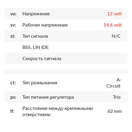
vo:
Напряжение
12 volt
sv:
Рабочее напряжение
14.6 volt
st:
Тип сигнала
N/C
BSS, LIN IDE
Скорость сигнала
A-
ct:
Тип размыкания
Circuit
ps:
Тип питания регулятора
Trio
Расcтояние между крепежными
lf:
62 mm
отверстиями