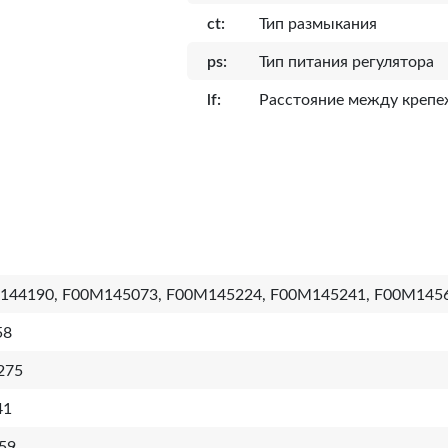
ct:
Тип размыкания
ps:
Тип питания регулятора
lf:
Расcтояние между креп
144190, F00M145073, F00M145224, F00M145241, F00M145
58
275
41
59