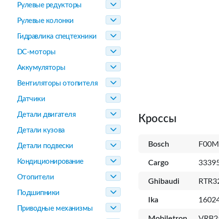
Рулевые редукторы
Рулевые колонки
Гидравлика спецтехники
DC-моторы
Аккумуляторы
Вентиляторы отопителя
Датчики
Детали двигателя
Кроссы
Детали кузова
Bosch
F00M
Детали подвески
Кондиционирование
Cargo
3339
Отопители
Ghibaudi
RTR3
Подшипники
Ika
1602
Приводные механизмы
Mobiletron
VRB2