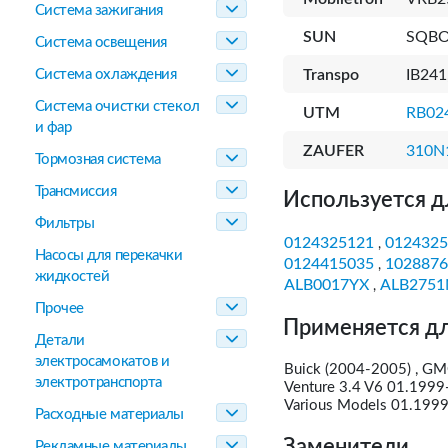
Система зажигания
SUN
SQBO
Система освещения
Система охлаждения
Transpo
IB241
Система очистки стекол
UTM
RB02
и фар
ZAUFER
310N
Тормозная система
Трансмиссия
Используется д
Фильтры
0124325121
0124325
,
Насосы для перекачки
0124415035
1028876
,
жидкостей
ALB0017YX
ALB275
,
Прочее
Применяется дл
Детали
электросамокатов и
Buick (2004-2005) , 
электротранспорта
Venture 3.4 V6 01.19
Various Models 01.199
Расходные материалы
Заменители
Рекламные материалы