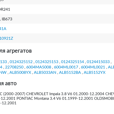
R241
, IB673
41A
10921Z
ля агрегатов
133
0124325152
0124325153
0124325154
0124415033
,
,
,
,
,
4
22708250
6004MA5008
6004ML0017
6004ML0021
AL
,
,
,
,
,
1NW
ALB5008YX
ALB5033AN
ALB5152BA
ALB5152YX
,
,
,
,
я авто
GMC (2000-2007) CHEVROLET Impala 3.8 V6 01.2000-12.2004 CH
99-12.2001 PONTIAC Montana 3.4 V6 01.1999-12.2001 OLDSMOB
9-12.2001