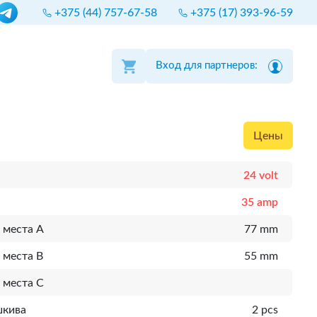
+375 (44) 757-67-58
+375 (17) 393-96-59
Вход для партнеров:
Цены
24 volt
35 amp
 места A
77 mm
 места B
55 mm
 места C
шкива
2 pcs