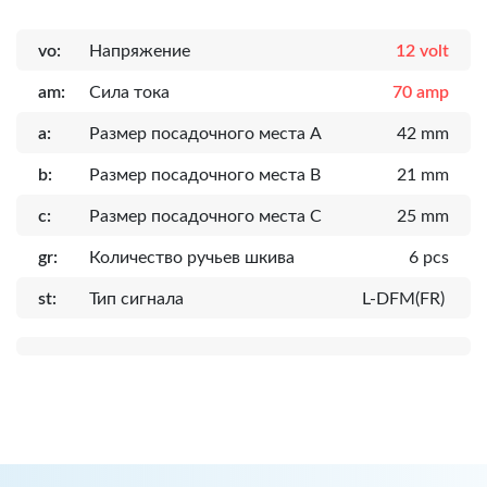
vo:
Напряжение
12 volt
am:
Сила тока
70 amp
a:
Размер посадочного места A
42 mm
b:
Размер посадочного места B
21 mm
c:
Размер посадочного места C
25 mm
gr:
Количество ручьев шкива
6 pcs
st:
Тип сигнала
L-DFM(FR)