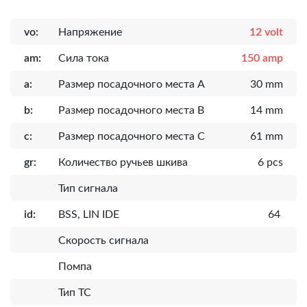
vo:
Напряжение
12 volt
am:
Сила тока
150 amp
a:
Размер посадочного места A
30 mm
b:
Размер посадочного места B
14 mm
c:
Размер посадочного места C
61 mm
gr:
Количество ручьев шкива
6 pcs
Тип сигнала
id:
BSS, LIN IDE
64
Скорость сигнала
Помпа
Тип ТС