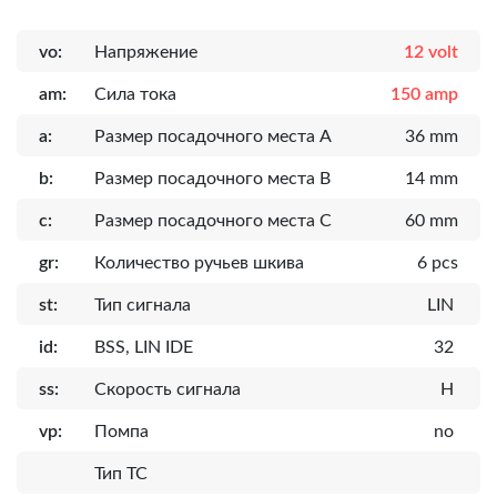
vo:
Напряжение
12 volt
am:
Сила тока
150 amp
a:
Размер посадочного места A
36 mm
b:
Размер посадочного места B
14 mm
c:
Размер посадочного места C
60 mm
gr:
Количество ручьев шкива
6 pcs
st:
Тип сигнала
LIN
id:
BSS, LIN IDE
32
ss:
Скорость сигнала
H
vp:
Помпа
no
Тип ТС