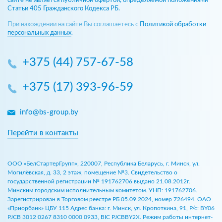
сайте не является публичной офертой, определяемой положениями
Статьи 405 Гражданского Кодекса РБ.
При нахождении на сайте Вы соглашаетесь с
Политикой обработки
персональных данных
.
+375 (44) 757-67-58
+375 (17) 393-96-59
info@bs-group.by
Перейти в контакты
ООО «БелСтартерГрупп», 220007, Республика Беларусь, г. Минск, ул.
Могилёвская, д. 33, 2 этаж, помещение №3. Свидетельство о
государственной регистрации № 191762706 выдано 21.08.2012г.
Минским городским исполнительным комитетом. УНП: 191762706.
Зарегистрирован в Торговом реестре РБ 05.09.2024, номер 726494. ОАО
«Приорбанк» ЦБУ 115 Адрес банка: г. Минск, ул. Кропоткина, 91, Р/с: BY06
PJCB 3012 0267 8310 0000 0933, BIC PJCBBY2X. Режим работы интернет-