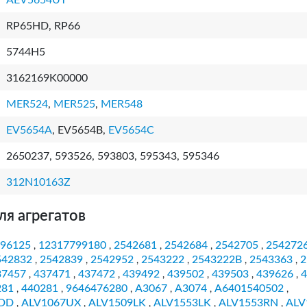
AEV5654UT
RP65HD, RP66
5744H5
3162169K00000
MER524
,
MER525
,
MER548
EV5654A
, EV5654B,
EV5654C
2650237, 593526, 593803, 595343, 595346
312N10163Z
ля агрегатов
96125
12317799180
2542681
2542684
2542705
254272
,
,
,
,
,
542832
2542839
2542952
2543222
2543222B
2543363
2
,
,
,
,
,
,
37457
437471
437472
439492
439502
439503
439626
4
,
,
,
,
,
,
,
281
440281
9646476280
A3067
A3074
A6401540502
,
,
,
,
,
,
7DD
ALV1067UX
ALV1509LK
ALV1553LK
ALV1553RN
ALV
,
,
,
,
,