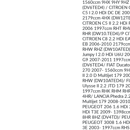
1560ccm 9HX 9HY 9HZ 
(DV6TED4) / CITROEN 
C5 I 2.0 HDi DC DE 2
2179ccm 4HX (DW12TED
CITROEN C5 II 2.2 HD
2006 1997ccm RHT RHW
RHR (DW10.TED4)/P CI
CITROEN C8 2.2 HDi E
EB 2006-2010 2179ccm
RHW RHZ (DW10ATED) /
Jumpy I 2.0 HDi U6U 
G9 2007-2011 1997ccm 
(DV6TED4/ FIAT Ducato 
270 2007- 1560ccm 9HU/
II 2.0 D Multijet 179 
RHW (DW10ATED4)/ FIAT
Ulysse II 2.2 JTD 179
1997ccm RHK RHM RHR 
4HR/ LANCIA Phedra 2
Multijet 179 2008-20
PEUGEOT 206 1.6 HDi 
HDi T3E 2009- 1398c
8HR 8HZ (DV4TD)/ PEU
PEUGEOT 3008 1.6 HDi
3E 2003- 1997ccm RHS