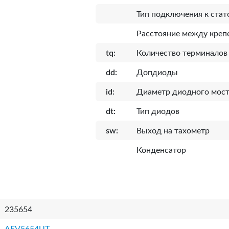
Тип подключения к стат
Расcтояние между кре
tq:
Количество терминалов
dd:
Допдиоды
id:
Диаметр диодного мост
dt:
Тип диодов
sw:
Выход на тахометр
Конденсатор
235654