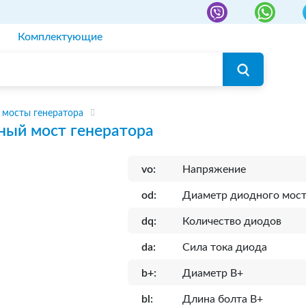
Комплектующие
мосты генератора
ный мост генератора
vo:
Напряжение
od:
Диаметр диодного мос
dq:
Количество диодов
da:
Сила тока диода
b+:
Диаметр B+
bl:
Длина болта B+