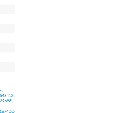
6
,
543412
,
39696
,
1674DD