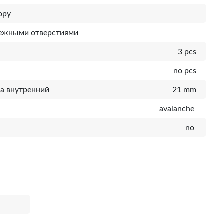
ору
пежными отверстиями
3 pcs
no pcs
а внутренний
21 mm
avalanche
no