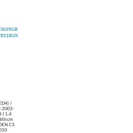
V3659GB
V8118UX
ED4) /
M 2003-
I 1.4
560ccm
ROEN C3
2010