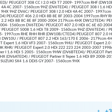
D)/ PEUGEOT 308 CC I 2.0 HDi T7 2009- 1997ccm RHF (DW10
i 4A 4C 2007- 1560ccm 9HZ (DV6TED4) / PEUGEOT 308 I 1.6 HD
 9HX 9HZ DV6C/ PEUGEOT 308 I 2.0 HDi 4A 4C 2007- 1997ccm
4) PEUGEOT 406 2.0 HDi 8B 8E 8F 2003-2004 1997ccm RHY R
2.2 HDi 8B 8C 8E 8F 2000-2004 2179ccm 4HX DW12TED4/ P
 2004- 1560ccm DV6TED4/ PEUGEOT 407 2.0 HDi 6C 6E 6D 2004
PEUGEOT 5008 1.6 HDi T8 2009- 1560ccm 9HZ (DV6TED4) / 
05- 1997ccm RHE RHH RHR (DW10B/CTED4) PEUGEOT 807 2.0 H
 DW10U / PEUGEOT 807 2.2 HDi 163/170 E 2006- 2179ccm 4
xpert 1.6 HDi VF3 2007- 1560ccm 9HU/ PEUGEOT Expert 2.0 
K RHR/ PEUGEOT Expert 2.0 HDi 222 223 224 2003-2007 1998
r I 1.6 HDi 5 2005- 1560ccm 9HW (DV6BTED4)/ PEUGEOT Partne
HX (DV6ATED4) / PEUGEOT Partner II Tepee 1.6 HDi B9 2008-20
SUZUKI SX4 1.6 DDiS GY 2007- 1560ccm 9HX
+3