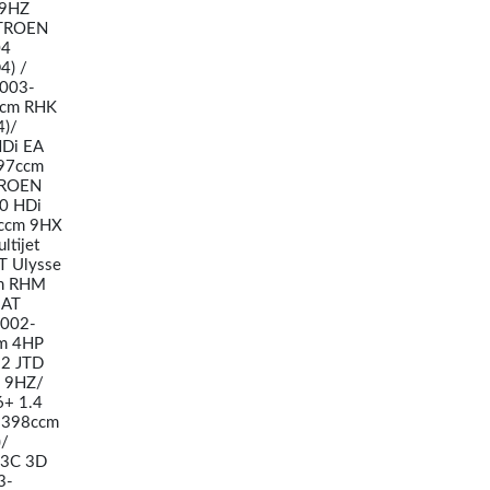
 9HZ
ITROEN
04
4) /
2003-
ccm RHK
)/
Di EA
997ccm
TROEN
0 HDi
0ccm 9HX
tijet
T Ulysse
cm RHM
IAT
2002-
m 4HP
.2 JTD
m 9HZ/
+ 1.4
1398ccm
/
 3C 3D
3-