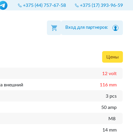
+375 (44) 757-67-58
+375 (17) 393-96-59
Вход для партнеров:
Цены
12 volt
та внешний
116 mm
3 pcs
50 amp
M8
14 mm