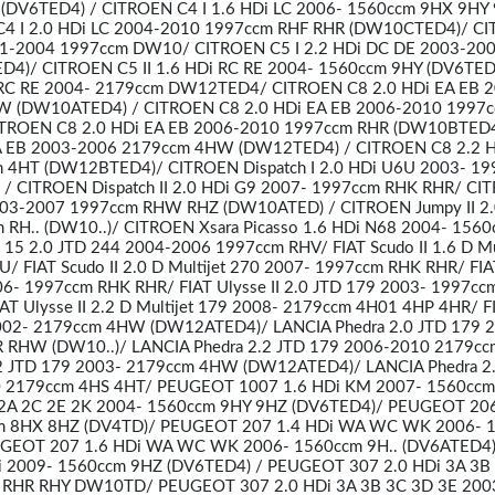
(DV6TED4) / CITROEN C4 I 1.6 HDi LC 2006- 1560ccm 9HX 9HY
C4 I 2.0 HDi LC 2004-2010 1997ccm RHF RHR (DW10CTED4)/ C
001-2004 1997ccm DW10/ CITROEN C5 I 2.2 HDi DC DE 2003-20
4)/ CITROEN C5 II 1.6 HDi RC RE 2004- 1560ccm 9HY (DV6TED
i RC RE 2004- 2179ccm DW12TED4/ CITROEN C8 2.0 HDi EA EB 
 (DW10ATED4) / CITROEN C8 2.0 HDi EA EB 2006-2010 1997
TROEN C8 2.0 HDi EA EB 2006-2010 1997ccm RHR (DW10BTED4
A EB 2003-2006 2179ccm 4HW (DW12TED4) / CITROEN C8 2.2 H
 4HT (DW12BTED4)/ CITROEN Dispatch I 2.0 HDi U6U 2003- 1
 CITROEN Dispatch II 2.0 HDi G9 2007- 1997ccm RHK RHR/ CI
2003-2007 1997ccm RHW RHZ (DW10ATED) / CITROEN Jumpy II 2.
RH.. (DW10..)/ CITROEN Xsara Picasso 1.6 HDi N68 2004- 156
15 2.0 JTD 244 2004-2006 1997ccm RHV/ FIAT Scudo II 1.6 D Mul
 FIAT Scudo II 2.0 D Multijet 270 2007- 1997ccm RHK RHR/ FIA
2006- 1997ccm RHK RHR/ FIAT Ulysse II 2.0 JTD 179 2003- 1997c
 Ulysse II 2.2 D Multijet 179 2008- 2179ccm 4H01 4HP 4HR/ F
 2002- 2179ccm 4HW (DW12ATED4)/ LANCIA Phedra 2.0 JTD 179 
RHW (DW10..)/ LANCIA Phedra 2.2 JTD 179 2006-2010 2179cc
.2 JTD 179 2003- 2179ccm 4HW (DW12ATED4)/ LANCIA Phedra 2
10 2179ccm 4HS 4HT/ PEUGEOT 1007 1.6 HDi KM 2007- 1560cc
2A 2C 2E 2K 2004- 1560ccm 9HY 9HZ (DV6TED4)/ PEUGEOT 206
cm 8HX 8HZ (DV4TD)/ PEUGEOT 207 1.4 HDi WA WC WK 2006- 
GEOT 207 1.6 HDi WA WC WK 2006- 1560ccm 9H.. (DV6ATED4)
 2009- 1560ccm 9HZ (DV6TED4) / PEUGEOT 307 2.0 HDi 3A 3B
 RHR RHY DW10TD/ PEUGEOT 307 2.0 HDi 3A 3B 3C 3D 3E 200