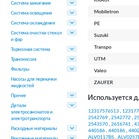
KRAUF
Система зажигания
Mobiletron
Система освещения
Система охлаждения
PE
Система очистки стекол
Suzuki
и фар
Transpo
Тормозная система
UTM
Трансмиссия
Фильтры
Valeo
Насосы для перекачки
ZAUFER
жидкостей
Прочее
Используется д
Детали
12317576513
123177
,
электросамокатов и
2542769
2542772
2
,
,
электротранспорта
2543570
2616741
4
,
,
Расходные материалы
440186
440186
440
,
,
ALV0117BS
ALV025
,
Рекламные материалы