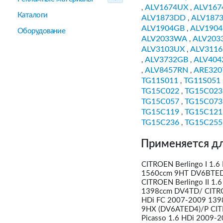
ALV1674UX
ALV16
,
,
Каталоги
ALV1873DD
ALV187
,
ALV1904GB
ALV190
,
Оборудование
ALV2033WA
ALV203
,
ALV3103UX
ALV311
,
ALV3732GB
ALV404
,
,
ALV8457RN
ARE320
,
,
TG11S011
TG11S051
,
TG15C022
TG15C023
,
TG15C057
TG15C073
,
TG15C119
TG15C121
,
TG15C236
TG15C255
,
Применяется дл
CITROEN Berlingo I 1.6
1560ccm 9HT DV6BTED4
CITROEN Berlingo II 1
1398ccm DV4TD/ CITRO
HDi FC 2007-2009 139
9HX (DV6ATED4)/P CIT
Picasso 1.6 HDi 2009-