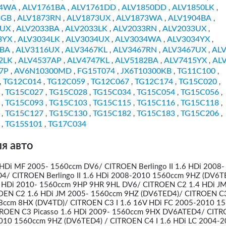
74WA
ALV1761BA
ALV1761DD
ALV1850DD
ALV1850LK
,
,
,
,
,
3GB
ALV1873RN
ALV1873UX
ALV1873WA
ALV1904BA
,
,
,
,
,
4UX
ALV2033BA
ALV2033LK
ALV2033RN
ALV2033UX
,
,
,
,
,
3YX
ALV3034LK
ALV3034UX
ALV3034WA
ALV3034YX
,
,
,
,
,
6BA
ALV3116UX
ALV3467KL
ALV3467RN
ALV3467UX
AL
,
,
,
,
,
2LK
ALV4537AP
ALV4747KL
ALV5182BA
ALV7415YX
AL
,
,
,
,
,
7P
AV6N10300MD
FG15T074
JX6T10300KB
TG11C100
,
,
,
,
,
TG12C014
TG12C059
TG12C067
TG12C174
TG15C020
,
,
,
,
,
,
TG15C027
TG15C028
TG15C034
TG15C054
TG15C056
,
,
,
,
,
,
TG15C093
TG15C103
TG15C115
TG15C116
TG15C118
,
,
,
,
,
,
TG15C127
TG15C130
TG15C182
TG15C183
TG15C206
,
,
,
,
,
,
TG15S101
TG17C034
,
,
я авто
 HDi MF 2005- 1560ccm DV6/ CITROEN Berlingo II 1.6 HDi 2008-
/ CITROEN Berlingo II 1.6 HDi 2008-2010 1560ccm 9HZ (DV6T
.6 HDi 2010- 1560ccm 9HP 9HR 9HL DV6/ CITROEN C2 1.4 HDi J
EN C2 1.6 HDi JM 2005- 1560ccm 9HZ (DV6TED4)/ CITROEN C3 
8ccm 8HX (DV4TD)/ CITROEN C3 I 1.6 16V HDi FC 2005-2010 1
ROEN C3 Picasso 1.6 HDi 2009- 1560ccm 9HX DV6ATED4/ CIT
2010 1560ccm 9HZ (DV6TED4) / CITROEN C4 I 1.6 HDi LC 2004-