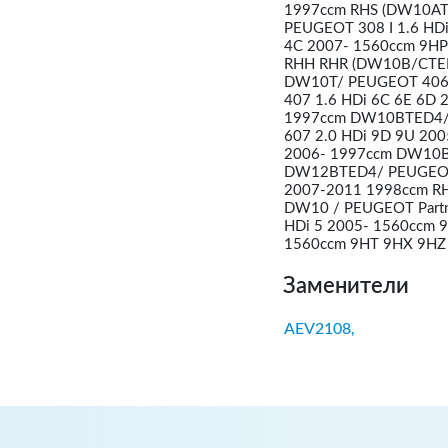
1997ccm RHS (DW10ATE
PEUGEOT 308 I 1.6 HD
4C 2007- 1560ccm 9HP
RHH RHR (DW10B/CTED
DW10T/ PEUGEOT 406 
407 1.6 HDi 6C 6E 6D
1997ccm DW10BTED4/ 
607 2.0 HDi 9D 9U 20
2006- 1997ccm DW10B
DW12BTED4/ PEUGEOT E
2007-2011 1998ccm RH
DW10 / PEUGEOT Partne
HDi 5 2005- 1560ccm 9
1560ccm 9HT 9HX 9HZ 
Заменители
AEV2108,