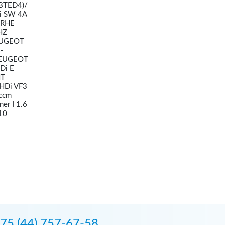
BTED4)/
i SW 4A
 RHE
HZ
EUGEOT
-
PEUGEOT
Di E
HT
HDi VF3
ccm
r I 1.6
10
75 (44) 757-67-58