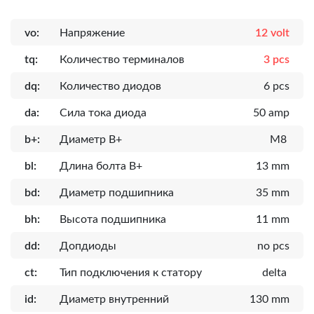
vo:
Напряжение
12 volt
tq:
Количество терминалов
3 pcs
dq:
Количество диодов
6 pcs
da:
Сила тока диода
50 amp
b+:
Диаметр B+
M8
bl:
Длина болта B+
13 mm
bd:
Диаметр подшипника
35 mm
bh:
Высота подшипника
11 mm
dd:
Допдиоды
no pcs
ct:
Тип подключения к статору
delta
id:
Диаметр внутренний
130 mm