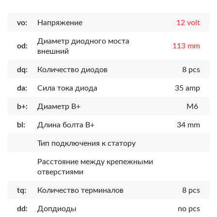
vo:
Напряжение
12 volt
Диаметр диодного моста
od:
113 mm
внешний
dq:
Количество диодов
8 pcs
da:
Сила тока диода
35 amp
b+:
Диаметр B+
M6
bl:
Длина болта B+
34 mm
Тип подключения к статору
Расcтояние между крепежными
отверстиями
tq:
Количество терминалов
8 pcs
dd:
Допдиоды
no pcs