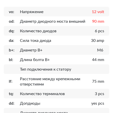
vo:
Напряжение
12 volt
od:
Диаметр диодного моста внешний
90 mm
dq:
Количество диодов
6 pcs
da:
Сила тока диода
30 amp
b+:
Диаметр B+
M6
bl:
Длина болта B+
44 mm
Тип подключения к статору
Расcтояние между крепежными
lf:
75 mm
отверстиями
tq:
Количество терминалов
3 pcs
dd:
Допдиоды
yes pcs
Диаметр диодного моста