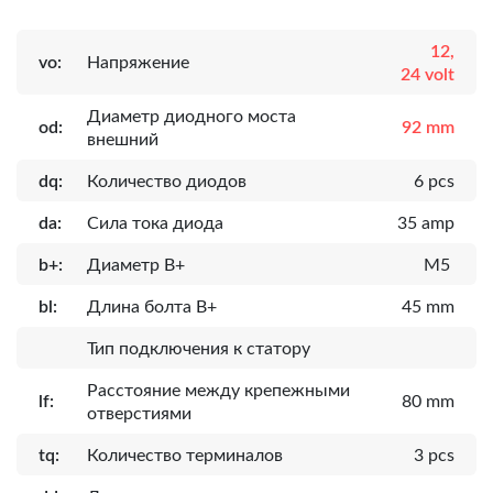
12,
vo:
Напряжение
24 volt
Диаметр диодного моста
od:
92 mm
внешний
dq:
Количество диодов
6 pcs
da:
Сила тока диода
35 amp
b+:
Диаметр B+
M5
bl:
Длина болта B+
45 mm
Тип подключения к статору
Расcтояние между крепежными
lf:
80 mm
отверстиями
tq:
Количество терминалов
3 pcs