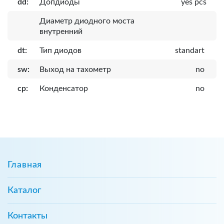
dd:
Допдиоды
yes pcs
Диаметр диодного моста
внутренний
dt:
Тип диодов
standart
sw:
Выход на тахометр
no
cp:
Конденсатор
no
Главная
Каталог
Контакты