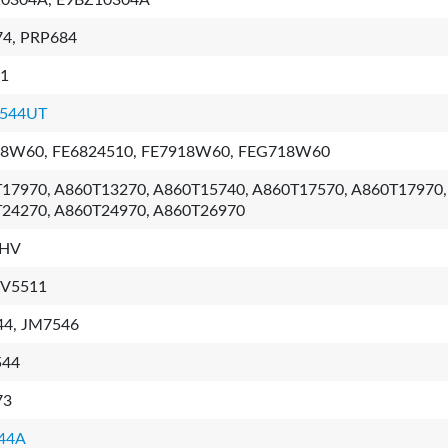
0304A, E9BZ10304A
4, PRP684
1
544UT
8W60, FE6824510, FE7918W60, FEG718W60
17970, A860T13270, A860T15740, A860T17570, A860T17970,
24270, A860T24970, A860T26970
HV
4V5511
4, JM7546
544
73
44A