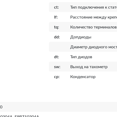
ct:
Тип подключения к стат
lf:
Расcтояние между кре
tq:
Количество терминалов
dd:
Допдиоды
Диаметр диодного мост
dt:
Тип диодов
sw:
Выход на тахометр
cp:
Конденсатор
0