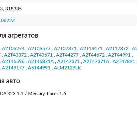
3, 318335
10622Z
ля агрегатов
A2T06274
A2T06577
A2T07371
A2T13471
A2T17872
A
,
,
,
,
,
,
7
A2T43372
A2T43671
A2T44277
A2T44672
A2T44991
,
,
,
,
,
,
A2T46596
A2T46871A
A2T47371
A2T47371A
A2T47891
,
,
,
,
,
A2T49177
A5T44991
ALM2129LK
,
,
,
я авто
DA 323 1.1 / Mercury Tracer 1.6