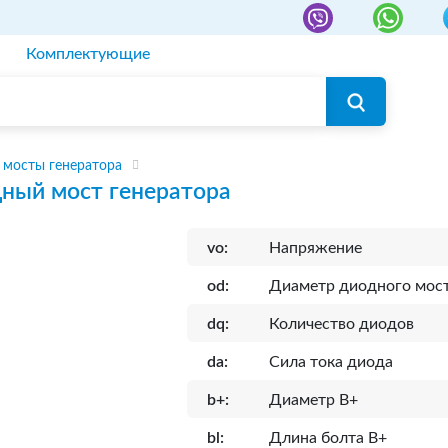
Комплектующие
мосты генератора
ный мост генератора
vo:
Напряжение
od:
Диаметр диодного мос
dq:
Количество диодов
da:
Сила тока диода
b+:
Диаметр B+
bl:
Длина болта B+