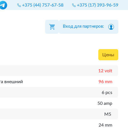
+375 (44) 757-67-58
+375 (17) 393-96-59
Вход для партнеров:
Цены
12 volt
та внешний
96 mm
6 pcs
50 amp
M5
24 mm