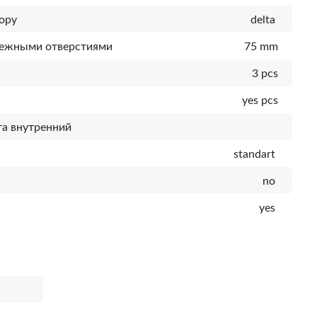
ору
delta
пежными отверстиями
75 mm
3 pcs
yes pcs
а внутренний
standart
no
yes