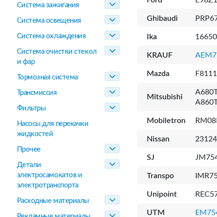
Ford
E98Z1
Система зажигания
Ghibaudi
PRP67
Система освещения
Система охлаждения
Ika
16650
Система очистки стекол
KRAUF
AEM7
и фар
Mazda
F8111
Тормозная система
A680T
Трансмиссия
Mitsubishi
A860T
Фильтры
Mobiletron
RM08
Насосы для перекачки
жидкостей
Nissan
2312
Прочее
SJ
JM754
Детали
электросамокатов и
Transpo
IMR7
электротранспорта
Unipoint
REC5
Расходные материалы
UTM
EM75
Рекламные материалы