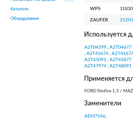
WPS
31830
Каталоги
Оборудование
ZAUFER
312N
Используется д
A2T04599
A2T04677
,
A2T41674
A2T4167
,
,
A2T45091
A2T45877
,
A2T47974
A2T48091
,
Применяется дл
FORD Festiva 1.3 / MAZ
Заменители
AEM7546,