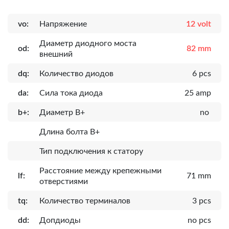
vo:
Напряжение
12 volt
Диаметр диодного моста
od:
82 mm
внешний
dq:
Количество диодов
6 pcs
da:
Сила тока диода
25 amp
b+:
Диаметр B+
no
Длина болта B+
Тип подключения к статору
Расcтояние между крепежными
lf:
71 mm
отверстиями
tq:
Количество терминалов
3 pcs
dd:
Допдиоды
no pcs