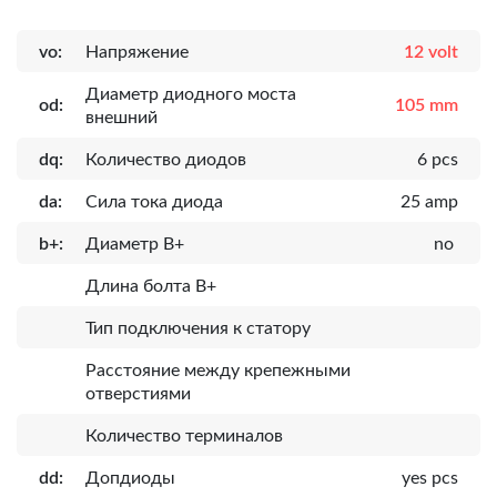
vo:
Напряжение
12 volt
Диаметр диодного моста
od:
105 mm
внешний
dq:
Количество диодов
6 pcs
da:
Сила тока диода
25 amp
b+:
Диаметр B+
no
Длина болта B+
Тип подключения к статору
Расcтояние между крепежными
отверстиями
Количество терминалов
dd:
Допдиоды
yes pcs