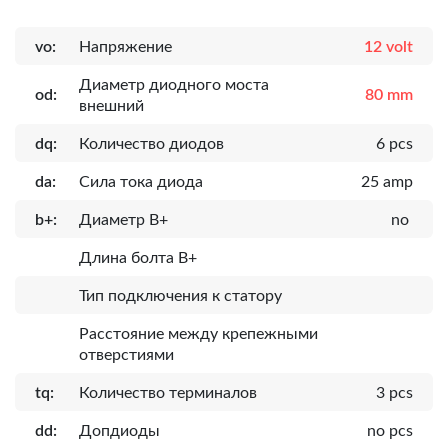
vo:
Напряжение
12 volt
Диаметр диодного моста
od:
80 mm
внешний
dq:
Количество диодов
6 pcs
da:
Сила тока диода
25 amp
b+:
Диаметр B+
no
Длина болта B+
Тип подключения к статору
Расcтояние между крепежными
отверстиями
tq:
Количество терминалов
3 pcs
dd:
Допдиоды
no pcs