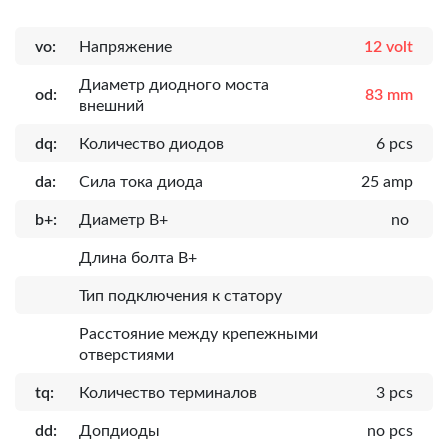
vo:
Напряжение
12 volt
Диаметр диодного моста
od:
83 mm
внешний
dq:
Количество диодов
6 pcs
da:
Сила тока диода
25 amp
b+:
Диаметр B+
no
Длина болта B+
Тип подключения к статору
Расcтояние между крепежными
отверстиями
tq:
Количество терминалов
3 pcs
dd:
Допдиоды
no pcs