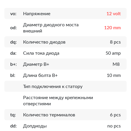
vo:
Напряжение
12 volt
Диаметр диодного моста
od:
120 mm
внешний
dq:
Количество диодов
8 pcs
da:
Сила тока диода
50 amp
b+:
Диаметр B+
M8
bl:
Длина болта B+
10 mm
Тип подключения к статору
Расcтояние между крепежными
отверстиями
tq:
Количество терминалов
6 pcs
dd:
Допдиоды
no pcs