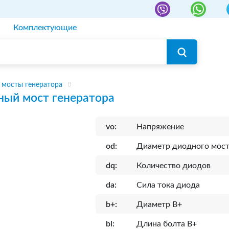
Комплектующие
мосты генератора
ый мост генератора
vo:
Напряжение
od:
Диаметр диодного мос
dq:
Количество диодов
da:
Сила тока диода
b+:
Диаметр B+
bl:
Длина болта B+