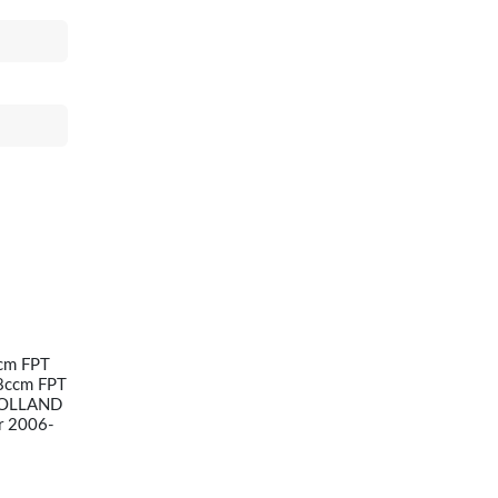
cm FPT
8ccm FPT
HOLLAND
 2006-