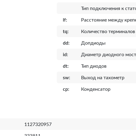
Тип подключения к стат
lf:
Расcтояние между кре
tq:
Количество терминалов
dd:
Допдиоды
id:
Диаметр диодного мост
dt:
Тип диодов
sw:
Выход на тахометр
cp:
Конденсатор
1127320957