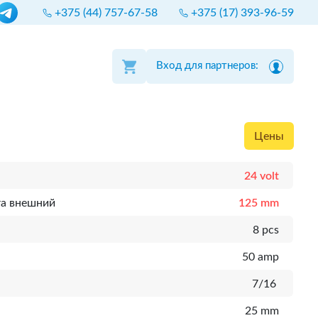
+375 (44) 757-67-58
+375 (17) 393-96-59
Вход для партнеров:
Цены
24 volt
та внешний
125 mm
8 pcs
50 amp
7/16
25 mm