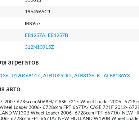
333811
1964965C1
IBR957
EB1957A
,
EB1957B
312N10915Z
ля агрегатов
136
0120468147
ALB1025DD
ALB8136LK
ALB8136YX
,
,
,
,
я авто
-2007 6785ccm 6068H/ CASE 721E Wheel Loader 2006- 6728c
Wheel Loader 2006- 6728ccm FPT 667TA/ CASE 721F 2012- 672
AND W130B Wheel Loader 2006- 6728ccm FPT 667TA/ NEW 
2006- 6728ccm FPT 667TA/ NEW HOLLAND W190B Wheel Loader