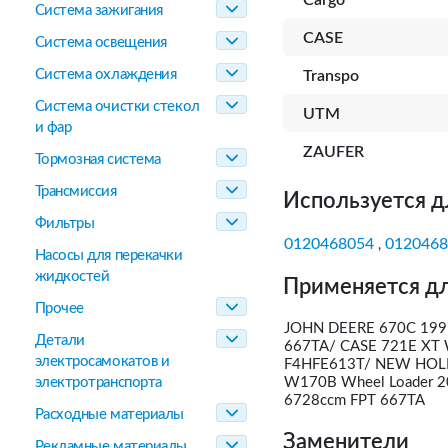
Cargo
Система зажигания
CASE
Система освещения
Система охлаждения
Transpo
Система очистки стекол
UTM
и фар
ZAUFER
Тормозная система
Трансмиссия
Используется д
Фильтры
0120468054
0120468
,
Насосы для перекачки
жидкостей
Применяется дл
Прочее
JOHN DEERE 670C 1997
Детали
667TA/ CASE 721E XT 
электросамокатов и
F4HFE613T/ NEW HOLL
электротранспорта
W170B Wheel Loader 
6728ccm FPT 667TA
Расходные материалы
Заменители
Рекламные материалы