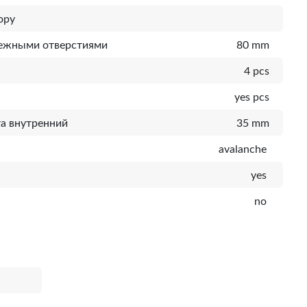
ору
пежными отверстиями
80 mm
4 pcs
yes pcs
а внутренний
35 mm
avalanche
yes
no