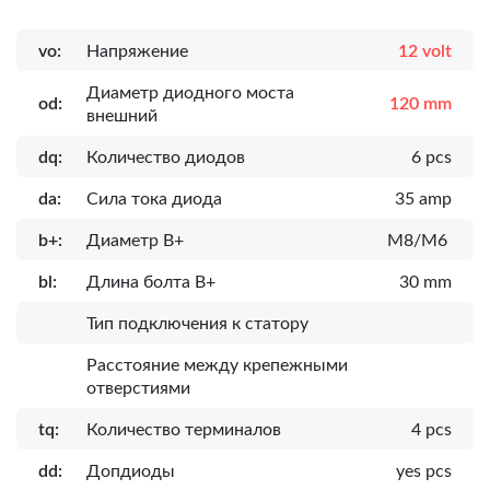
vo:
Напряжение
12 volt
Диаметр диодного моста
od:
120 mm
внешний
dq:
Количество диодов
6 pcs
da:
Сила тока диода
35 amp
b+:
Диаметр B+
M8/M6
bl:
Длина болта B+
30 mm
Тип подключения к статору
Расcтояние между крепежными
отверстиями
tq:
Количество терминалов
4 pcs
dd:
Допдиоды
yes pcs