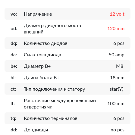
vo:
Напряжение
12 volt
Диаметр диодного моста
od:
120 mm
внешний
dq:
Количество диодов
6 pcs
da:
Сила тока диода
50 amp
b+:
Диаметр B+
M8
bl:
Длина болта B+
18 mm
ct:
Тип подключения к статору
star(Y)
Расcтояние между крепежными
lf:
100 mm
отверстиями
tq:
Количество терминалов
6 pcs
dd:
Допдиоды
no pcs